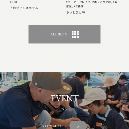
#下田
#コーヒーブレイク
,
#ホッとひと時
,
#多
摩区
,
#工務店
下田プリンスホテル
ホッとひと時
ALL BLOG
EVENT
イベント
VIEW MORE