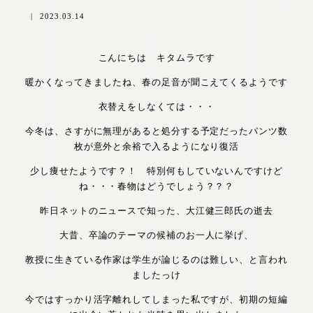
|
2023.03.14
こんにちは キタムラです
暖かくなってきましたね、春の足音が聞こえてくるようです
衣替えをしなくては・・・
今冬は、さすがに無理があると処分する予定だったパンツ数
枚が意外と余裕で入るようになり復活
少し痩せたようです？！ 特別何もしていないんですけど
ね・・・春物はどうでしょう？？？
昨日ネットのニュースで知った、大江健三郎氏の逝去
大昔、卒論のテーマの候補のお一人に挙げ、
教授に生きている作家は学生が論じるのは難しい、と言われ
ましたっけ
今ではすっかり活字離れしてしまった私ですが、初期の短編