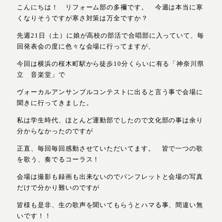
こんにちは！ リフォーム部の多禰です。 今週は本当に寒
くなりそうですが寒さ対策は万全ですか？
先週21日（土）に娘が高校の部活で合唱部に入っていて、毎
回発表会の度に色々な会場に行ってますが、
今回は横浜の桜木町駅から徒歩10分くらいに有る「神奈川県
立 音楽堂」で
ヴォーカルアンサンブルコンテストに出ると言う事で会場に
聞きに行ってきました。
私は学生時代、ほとんど運動部でしたので文化部の事は余り
分からなかったのですが
正直、毎回毎回感動させていただいてます。 皆で一つの歌
を歌う、奏でるコーラス！
会場は撮影も録画も出来ないのでパンフレットと会場の写真
だけで分かり難いのですが
皆様も是非、生の歌声を聞いてもらうとハマる事、間違い無
いです！！