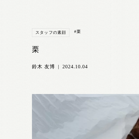
#栗
スタッフの素顔
栗
鈴木 友博
|
2024.10.04