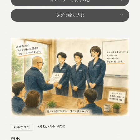
#始動
,
#辞令
,
#門出
社長ブログ
門出