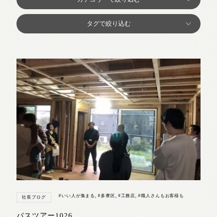
#いい人が集まる
,
#多摩区
,
#工務店
,
#職人さんもお客様も
社長ブログ
バスツアー1026