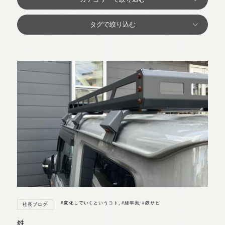
#変化していくというコト
,
#経年美
,
#鉄サビ
社長ブログ
鉄