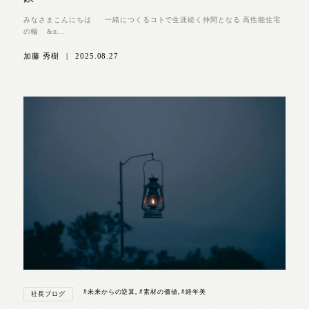
みなさまこんにちは 一緒につくるコトで生涯続く仲間となる 高性能住宅
の輪 &n...
加藤 秀樹
|
2025.08.27
#未来からの逆算
,
#素材の価値
,
#経年美
社長ブログ