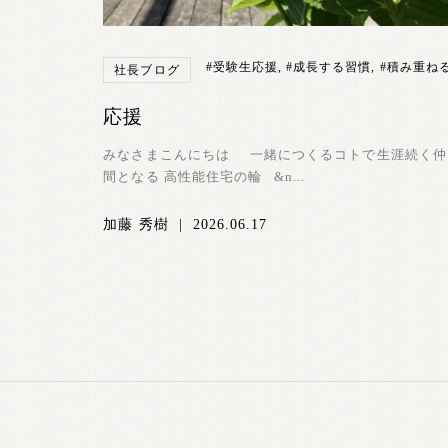
#受験生応援
,
#成長する習慣
,
#積み重ね
社長ブログ
応援
みなさまこんにちは 一緒につくるコトで生涯続く仲
間となる 高性能住宅の輪 &n...
加藤 秀樹
|
2026.06.17