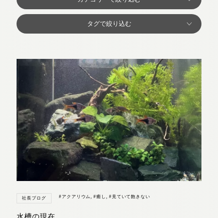
#アクアリウム
,
#癒し
,
#見ていて飽きない
社長ブログ
水槽の現在