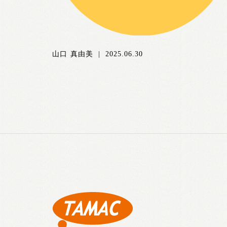
DIY担当の山口です。 引越しから1ヶ月 猫たちも新
い家に慣れてきて お風呂にもついてく...
山口 真由美
|
2025.06.30