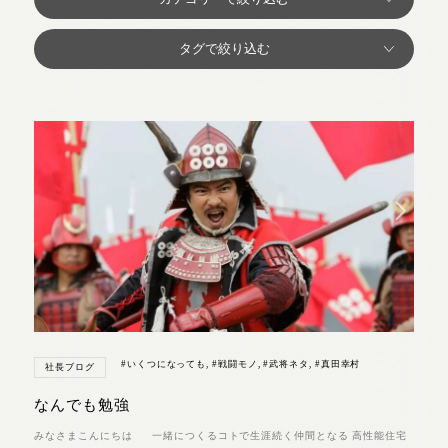
#いくつになっても
,
#戦闘モノ
,
#武将ネタ
,
#真田幸村
社長ブログ
なんでも勉強
みなさまこんにちは 一緒につくるコトで生涯続く仲間となる 高性能住宅