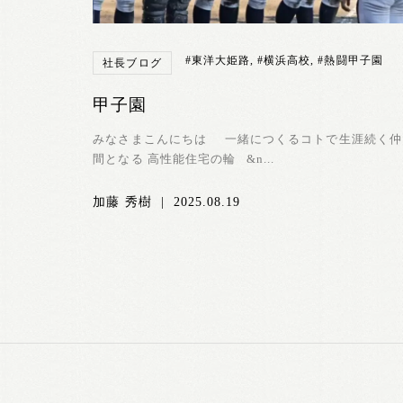
#東洋大姫路
,
#横浜高校
,
#熱闘甲子園
社長ブログ
甲子園
みなさまこんにちは 一緒につくるコトで生涯続く仲
間となる 高性能住宅の輪 &n...
加藤 秀樹
|
2025.08.19