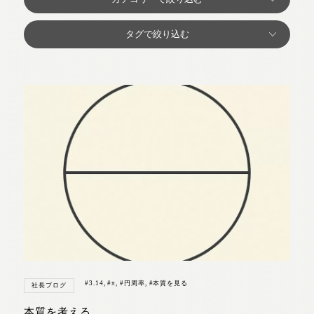
#3.14
,
#π
,
#円周率
,
#本質を見る
社長ブログ
本質を考える