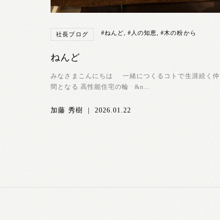
#ねんど
,
#人の知恵
,
#木の粉から
社長ブログ
ねんど
みなさまこんにちは 一緒につくるコトで生涯続く仲
間となる 高性能住宅の輪 &n...
加藤 秀樹
|
2026.01.22