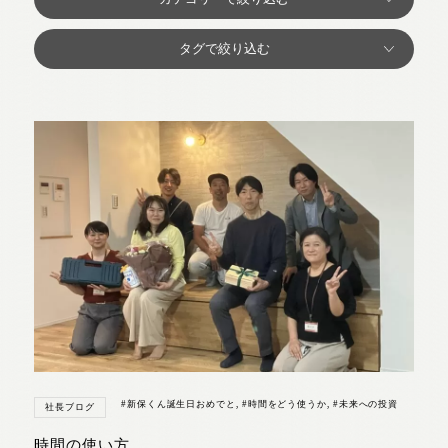
#新保くん誕生日おめでと
,
#時間をどう使うか
,
#未来への投資
社長ブログ
時間の使い方