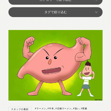
#ラーメン
,
#中本
,
#北極ラーメン
,
#強い
,
#胃腸
スタッフの素顔