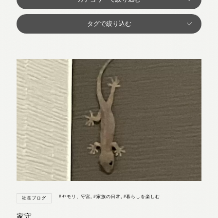
#ヤモリ、守宮
,
#家族の日常
,
#暮らしを楽しむ
社長ブログ
家守