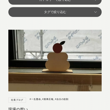
#一生懸命
,
#因果応報
,
#自分の役割
社長ブログ
現場の想い