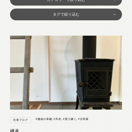
#価値の承継
,
#共存
,
#受け継ぐ
,
#古民家
社長ブログ
継承