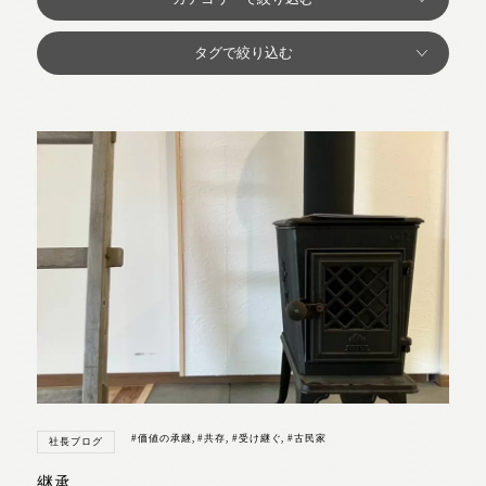
#価値の承継
,
#共存
,
#受け継ぐ
,
#古民家
社長ブログ
継承