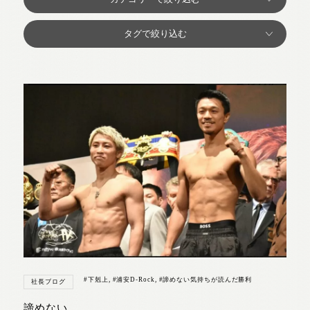
#下剋上
,
#浦安D-Rock
,
#諦めない気持ちが読んだ勝利
社長ブログ
諦めない