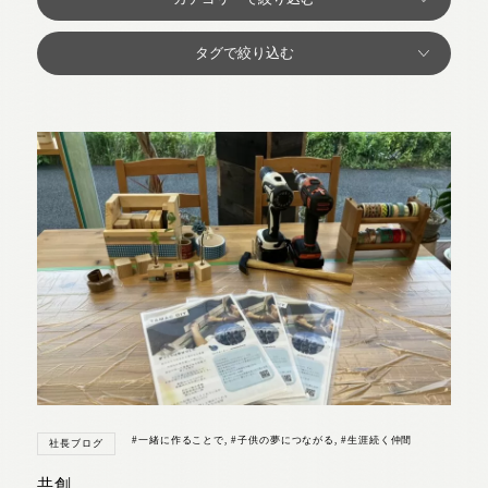
#一緒に作ることで
,
#子供の夢につながる
,
#生涯続く仲間
社長ブログ
共創