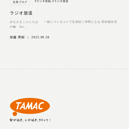
#ラジオ収録
,
#ラジオ放送
社長ブログ
ラジオ放送
みなさまこんにちは 一緒につくるコトで生涯続く仲間となる 高性能住宅
の輪 &n...
加藤 秀樹
|
2025.09.26