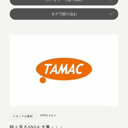
#SNS
,
#セミ
スタッフの素顔
時々見るSNSも大事・・・