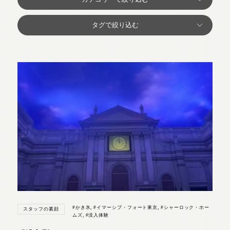
#かき氷
,
#イマーシブ・フォート東京
,
#シャーロック・ホー
スタッフの素顔
ムズ
,
#没入体験