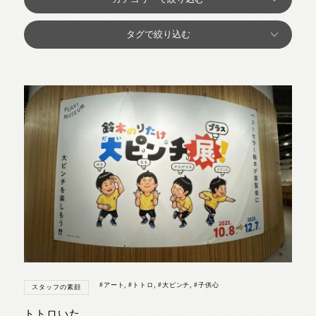
#アート
,
#トトロ
,
#大ピンチ
,
#子供心
スタッフの素顔
トトロいた。